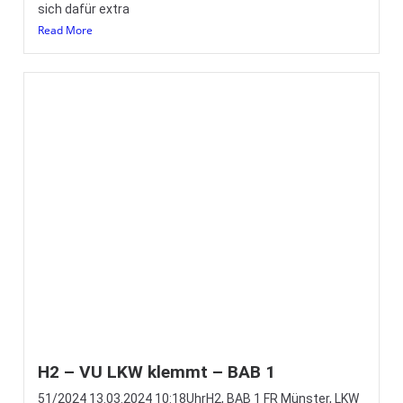
sich dafür extra
Read More
H2 – VU LKW klemmt – BAB 1
51/2024 13.03.2024 10:18UhrH2, BAB 1 FR Münster, LKW
auf Absicherungsfahrzeug aufgefahrenKdoW, HLF, DLK,
TLF, RW, GW-L, 23 Einsatzkräfte, 1,5 Stunden
Read More
F1 – BMA Fehlalarm –
Geburtstagseinsatz für unsere Theresa!!!
46/2024 28.02.2024 09:46Uhr F1, Heemstraße,
ausgelöste BMA in Pflegeheim KdoW, HLF, DLK, 13