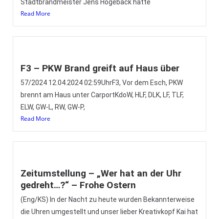
Stadtbrandmeister Jens Hogeback hatte
Read More
F3 – PKW Brand greift auf Haus über
57/2024 12.04.2024 02:59UhrF3, Vor dem Esch, PKW
brennt am Haus unter CarportKdoW, HLF, DLK, LF, TLF,
ELW, GW-L, RW, GW-P,
Read More
Zeitumstellung – „Wer hat an der Uhr
gedreht…?“ – Frohe Ostern
(Eng/KS) In der Nacht zu heute wurden Bekannterweise
die Uhren umgestellt und unser lieber Kreativkopf Kai hat