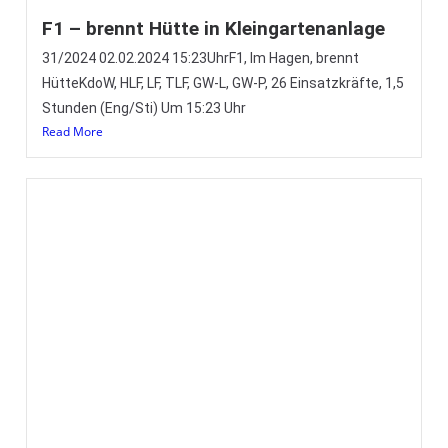
Tannenbaumsammelaktion 2024 – 1.
Informationen und Ablauf am 13.01.2024
(Eng) Nach den ganzen Ereignissen in der jüngeren
Vergangenheit (Stichworte: Hochwasser, Bereitschaft,
Silvester, Einsätze, etc…) wollen wir euch heute einmal
Read More