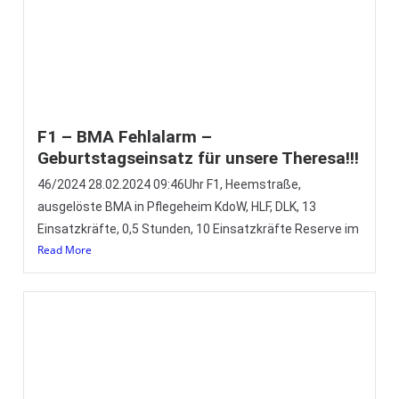
Read More
F1 – brennt Hütte in Kleingartenanlage
31/2024 02.02.2024 15:23UhrF1, Im Hagen, brennt
HütteKdoW, HLF, LF, TLF, GW-L, GW-P, 26 Einsatzkräfte, 1,5
Stunden (Eng/Sti) Um 15:23 Uhr
Read More
F2 – brennt E-Roller in Halle
29/2024 26.01.2024 18:58UhrF2, Aumühle 75, Brennt E-
Roller in HalleKdoW, HLF, DLK, LF, GW-L, 25 Einsatzkräfte,
1,5 Stunden (Eng) Am gestrigen