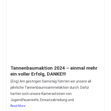
H0 – Keller unter Wasser
176/2023 15.12.2023 13:50UhrH0, Dr. Klingenberg Straße,
Keller unter WasserKdoW, LF, GW-L, 9 Einsatzkräfte, 4
Stunden (Eng) Die Hauptwasserleitung auf dem
Read More