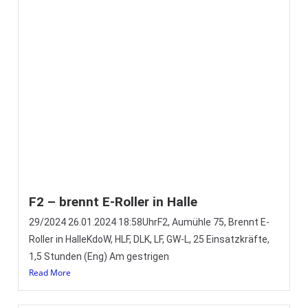
Silvestergruß der BOS Einsatzkräfte aus
Wildeshausen – Feuerwehr,
Rettungsdienst und Polizei grüßen aus
der Einsatzbereitschaft
(Eng) Auch dieses Jahr haben sich die
zusammenarbeitenden Einsatzkräfte unserer
Kreisstadt einmal mehr wieder zu einem Silverstergruß
am Feuerwehrhaus Wildeshausen
Read More