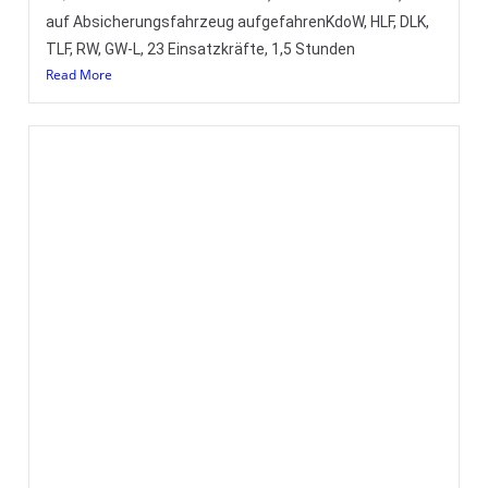
Einsatzkräfte, 0,5 Stunden, 10 Einsatzkräfte Reserve im
Read More
H2 – PKW brennt nach Verkehrsunfall
41/2024 16.02.2024 05:31UhrH2, BAB 1 Rastanlage FR
Bremen, PKW gegen LKW, brenntKdoW, HLF, DLK, LF, RW,
TLF, GW-L2, 29 Einsatzkräfte,
Read More
F1 – Rauchmelder piept
36/2024 07.02.2024 17:02UhrF1, Schillingskamp,
Rauchmelder pieptKdoW, HLF, DLK, LF, 28 Einsatzkräfte, 1
Stunde (Eng) Der zweite Einsatz am heutigen Tage