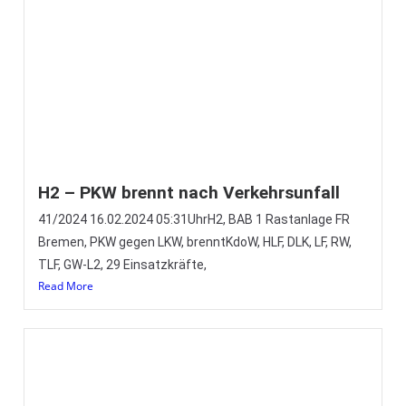
Read More
Vollmond – Kreativdienst der
Jugendfeuerwehr
(Eng) Heute ist Vollmond! Der Mond strahlt in voller
Pracht und so haben sich die Ausbilder der
Jugendfeuerwehr etwas ganz
Read More