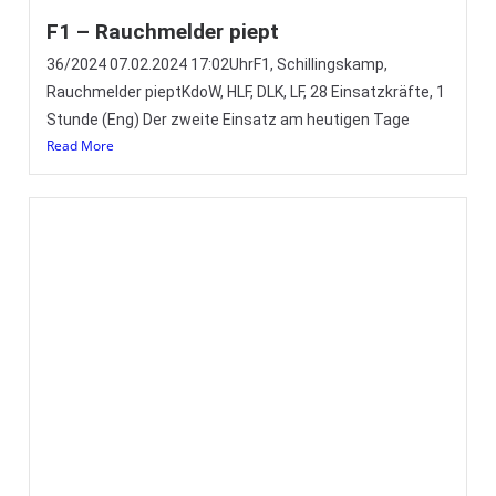
Tannenbaumaktion 2024 – einmal mehr
ein voller Erfolg, DANKE!!!
(Eng) Am gestrigen Samstag führten wir unsere all
jährliche Tannenbaumsammelaktion durch. Dafür
hatten sich unsere Kamerad:innen von
Jugendfeuerwehr, Einsatzabteilung und
Read More