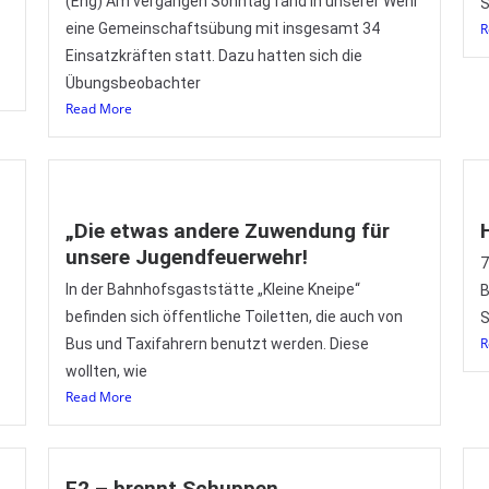
(Eng) Am vergangen Sonntag fand in unserer Wehr
S
eine Gemeinschaftsübung mit insgesamt 34
R
Einsatzkräften statt. Dazu hatten sich die
Übungsbeobachter
Read More
„Die etwas andere Zuwendung für
unsere Jugendfeuerwehr!
7
In der Bahnhofsgaststätte „Kleine Kneipe“
B
befinden sich öffentliche Toiletten, die auch von
S
R
Bus und Taxifahrern benutzt werden. Diese
wollten, wie
Read More
F2 – brennt Schuppen