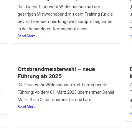
Die Jugendfeuerwehr Wildeshausen hat am
J
gestrigen Mittwochabend mit dem Training für die
J
:
bevorstehenden Leistungswettkämpfe begonnen.
U
In der besonderen Atmosphäre eines
F
Read More
R
Ortsbrandmeisterwahl – neue
Führung ab 2025
Die Feuerwehr Wildeshausen steht unter neuer
Z
Führung: Ab dem 01. März 2025 übernehmen Daniel
F
er
Müller 1 als Ortsbrandmeister und Lars
g
Read More
H
R