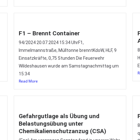
F1 – Brennt Container
94/2024 20.07.2024 15:34 UhrF1,
8
Immelmannstraße, Mülltonne brenntKdoW, HLF, 9
H
Einsatzkräfte, 0,75 Stunden Die Feuerwehr
E
Wildeshausen wurde am Samstagnachmittag um
R
15:34
Read More
Gefahrgutlage als Übung und
Belastungsübung unter
8
Chemikalienschutzanzug (CSA)
q