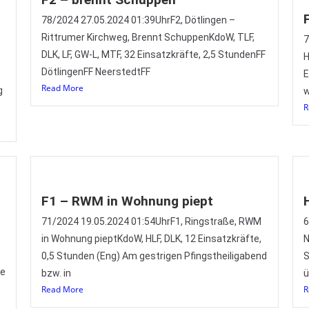
78/2024 27.05.2024 01:39UhrF2, Dötlingen –
Rittrumer Kirchweg, Brennt SchuppenKdoW, TLF,
7
DLK, LF, GW-L, MTF, 32 Einsatzkräfte, 2,5 StundenFF
H
DötlingenFF NeerstedtFF
E
Read More
g
w
R
F1 – RWM in Wohnung piept
71/2024 19.05.2024 01:54UhrF1, Ringstraße, RWM
6
in Wohnung pieptKdoW, HLF, DLK, 12 Einsatzkräfte,
N
0,5 Stunden (Eng) Am gestrigen Pfingstheiligabend
S
re
bzw. in
ü
Read More
R