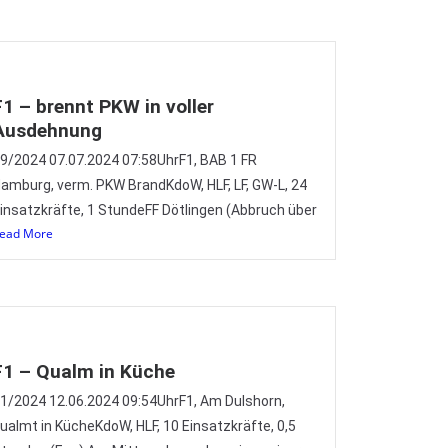
F1 – brennt PKW in voller
Ausdehnung
9/2024 07.07.2024 07:58UhrF1, BAB 1 FR
amburg, verm. PKW BrandKdoW, HLF, LF, GW-L, 24
insatzkräfte, 1 StundeFF Dötlingen (Abbruch über
ead More
F1 – Qualm in Küche
1/2024 12.06.2024 09:54UhrF1, Am Dulshorn,
ualmt in KücheKdoW, HLF, 10 Einsatzkräfte, 0,5