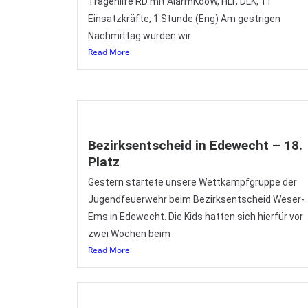
Tragehilfe RD mit AlarmKdoW, HLF, DLK, 11
Einsatzkräfte, 1 Stunde (Eng) Am gestrigen
Nachmittag wurden wir
Read More
Bezirksentscheid in Edewecht – 18.
Platz
Gestern startete unsere Wettkampfgruppe der
Jugendfeuerwehr beim Bezirksentscheid Weser-
Ems in Edewecht. Die Kids hatten sich hierfür vor
zwei Wochen beim
Read More