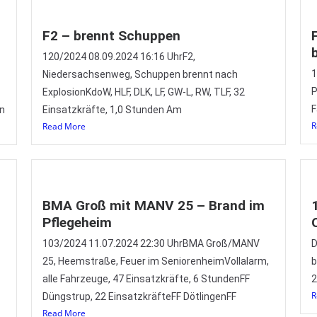
F2 – brennt Schuppen
120/2024 08.09.2024 16:16 UhrF2,
1
Niedersachsenweg, Schuppen brennt nach
P
ExplosionKdoW, HLF, DLK, LF, GW-L, RW, TLF, 32
F
en
Einsatzkräfte, 1,0 Stunden Am
R
Read More
BMA Groß mit MANV 25 – Brand im
Pflegeheim
103/2024 11.07.2024 22:30 UhrBMA Groß/MANV
D
25, Heemstraße, Feuer im SeniorenheimVollalarm,
b
alle Fahrzeuge, 47 Einsatzkräfte, 6 StundenFF
2
R
Düngstrup, 22 EinsatzkräfteFF DötlingenFF
Read More