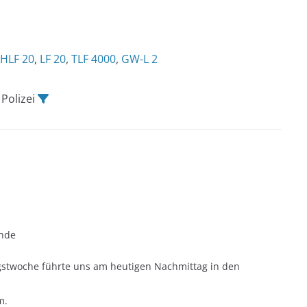
HLF 20
,
LF 20
,
TLF 4000
,
GW-L 2
, Polizei
unde
ngstwoche führte uns am heutigen Nachmittag in den
m.