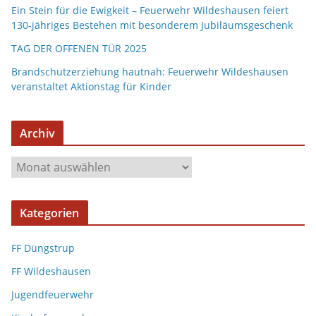
Ein Stein für die Ewigkeit – Feuerwehr Wildeshausen feiert
130-jähriges Bestehen mit besonderem Jubiläumsgeschenk
TAG DER OFFENEN TÜR 2025
Brandschutzerziehung hautnah: Feuerwehr Wildeshausen
veranstaltet Aktionstag für Kinder
Archiv
A
r
c
Kategorien
h
i
FF Düngstrup
v
FF Wildeshausen
Jugendfeuerwehr