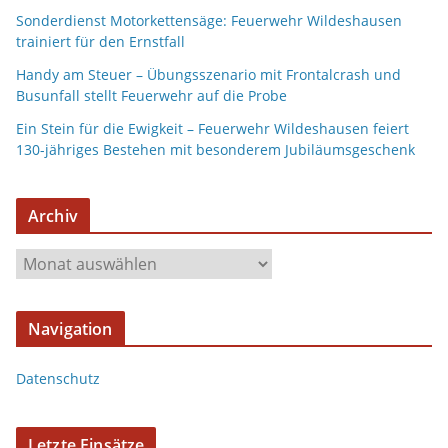
Sonderdienst Motorkettensäge: Feuerwehr Wildeshausen
trainiert für den Ernstfall
Handy am Steuer – Übungsszenario mit Frontalcrash und
Busunfall stellt Feuerwehr auf die Probe
Ein Stein für die Ewigkeit – Feuerwehr Wildeshausen feiert
130-jähriges Bestehen mit besonderem Jubiläumsgeschenk
Archiv
A
r
c
Navigation
h
i
Datenschutz
v
Letzte Einsätze