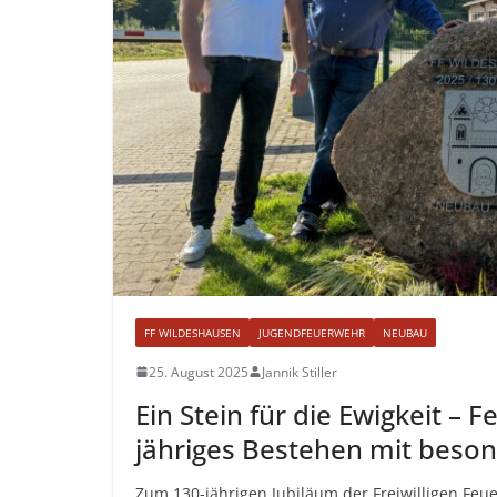
FF WILDESHAUSEN
JUGENDFEUERWEHR
NEUBAU
25. August 2025
Jannik Stiller
Ein Stein für die Ewigkeit –
jähriges Bestehen mit bes
Zum 130-jährigen Jubiläum der Freiwilligen Fe