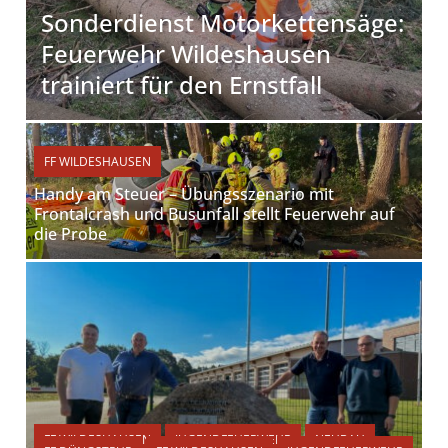
Sonderdienst Motorkettensäge:
Feuerwehr Wildeshausen
trainiert für den Ernstfall
FF WILDESHAUSEN
Handy am Steuer – Übungsszenario mit
Frontalcrash und Busunfall stellt Feuerwehr auf
die Probe
FF WILDESHAUSEN
JUGENDFEUERWEHR
NEUBAU