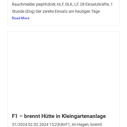
Tannenbaumaktion 2024 – einmal mehr
ein voller Erfolg, DANKE!!!
(Eng) Am gestrigen Samstag führten wir unsere all
jährliche Tannenbaumsammelaktion durch. Dafür hatten
sich unsere Kamerad:innen von Jugendfeuerwehr,
Einsatzabteilung und
Read More