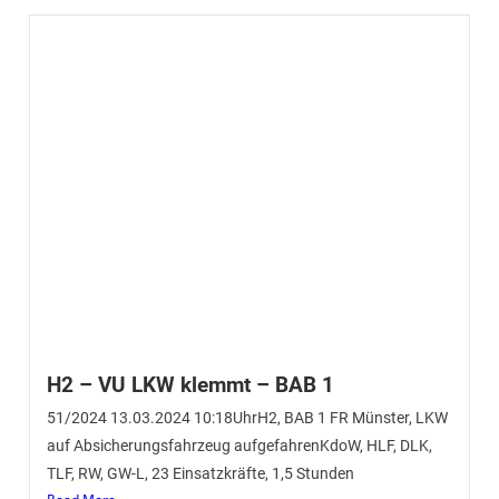
TLF, RW, GW-L, 23 Einsatzkräfte, 1,5 Stunden
Read More
F1 – BMA Fehlalarm – Geburtstagseinsatz
für unsere Theresa!!!
46/2024 28.02.2024 09:46Uhr F1, Heemstraße, ausgelöste
BMA in Pflegeheim KdoW, HLF, DLK, 13 Einsatzkräfte, 0,5
Stunden, 10 Einsatzkräfte Reserve im
Read More
H2 – PKW brennt nach Verkehrsunfall
41/2024 16.02.2024 05:31UhrH2, BAB 1 Rastanlage FR
Bremen, PKW gegen LKW, brenntKdoW, HLF, DLK, LF, RW,