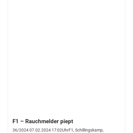
(Eng) Am gestrigen Abend hatte die Führung der
Feuerwehr, Ortsbrandmeister Lutz Ertelt sowie sein
Stellvertreter Werner Schunk zur all jährlichen
Read More