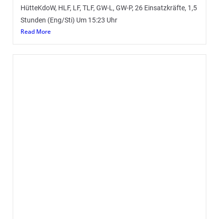
Tannenbaumsammelaktion 2024 – 1.
Informationen und Ablauf am 13.01.2024
(Eng) Nach den ganzen Ereignissen in der jüngeren
Vergangenheit (Stichworte: Hochwasser, Bereitschaft,
Silvester, Einsätze, etc…) wollen wir euch heute einmal
Read More