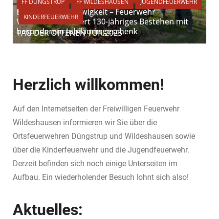
FF DÜNGSTRUP
FF WILDESHAUSEN
JUGENDFEUERWEHR
Ein Stein für die Ewigkeit – Feuerwehr
KINDERFEUERWEHR
Wildeshausen feiert 130-jähriges Bestehen mit
besonderem Jubiläumsgeschenk
TAG DER OFFENEN TÜR 2025
Herzlich willkommen!
Auf den Internetseiten der Freiwilligen Feuerwehr
Wildeshausen informieren wir Sie über die
Ortsfeuerwehren Düngstrup und Wildeshausen sowie
über die Kinderfeuerwehr und die Jugendfeuerwehr.
Derzeit befinden sich noch einige Unterseiten im
Aufbau. Ein wiederholender Besuch lohnt sich also!
Aktuelles: