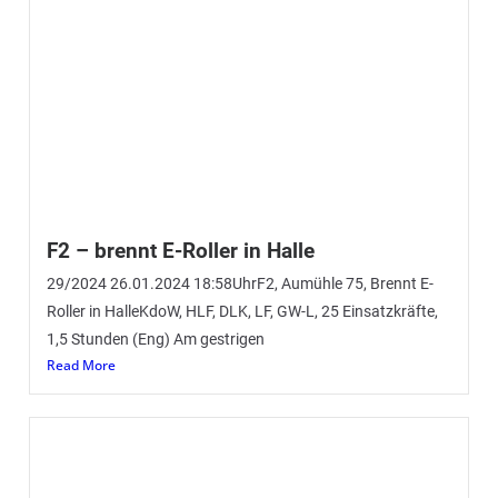
Silvestergruß der BOS Einsatzkräfte aus
Wildeshausen – Feuerwehr,
Rettungsdienst und Polizei grüßen aus
der Einsatzbereitschaft
(Eng) Auch dieses Jahr haben sich die
zusammenarbeitenden Einsatzkräfte unserer Kreisstadt
einmal mehr wieder zu einem Silverstergruß am
Feuerwehrhaus Wildeshausen
Read More