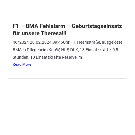
Read More
F2 – brennt E-Roller in Halle
29/2024 26.01.2024 18:58UhrF2, Aumühle 75, Brennt E-
Roller in HalleKdoW, HLF, DLK, LF, GW-L, 25 Einsatzkräfte,
1,5 Stunden (Eng) Am gestrigen
Read More
Vollmond – Kreativdienst der
Jugendfeuerwehr
(Eng) Heute ist Vollmond! Der Mond strahlt in voller Pracht
und so haben sich die Ausbilder der Jugendfeuerwehr
etwas ganz