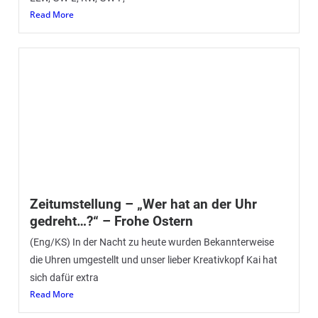
Read More
Zeitumstellung – „Wer hat an der Uhr
gedreht…?“ – Frohe Ostern
(Eng/KS) In der Nacht zu heute wurden Bekannterweise
die Uhren umgestellt und unser lieber Kreativkopf Kai hat
sich dafür extra
Read More
H2 – VU LKW klemmt – BAB 1
51/2024 13.03.2024 10:18UhrH2, BAB 1 FR Münster, LKW
auf Absicherungsfahrzeug aufgefahrenKdoW, HLF, DLK,