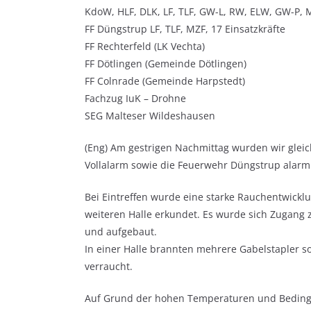
KdoW, HLF, DLK, LF, TLF, GW-L, RW, ELW, GW-P, M
FF Düngstrup LF, TLF, MZF, 17 Einsatzkräfte
FF Rechterfeld (LK Vechta)
FF Dötlingen (Gemeinde Dötlingen)
FF Colnrade (Gemeinde Harpstedt)
Fachzug IuK – Drohne
SEG Malteser Wildeshausen
(Eng) Am gestrigen Nachmittag wurden wir gleic
Vollalarm sowie die Feuerwehr Düngstrup alarmie
Bei Eintreffen wurde eine starke Rauchentwickl
weiteren Halle erkundet. Es wurde sich Zugang 
und aufgebaut.
In einer Halle brannten mehrere Gabelstapler s
verraucht.
Auf Grund der hohen Temperaturen und Bedin