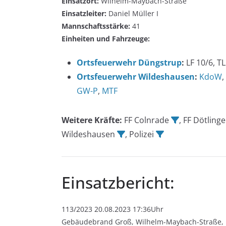
Einsatzort:
Wilhelm-Maybach-Straße
Einsatzleiter:
Daniel Müller I
Mannschaftsstärke:
41
Einheiten und Fahrzeuge:
Ortsfeuerwehr Düngstrup
:
LF 10/6, TL
Ortsfeuerwehr Wildeshausen
:
KdoW
,
GW-P
,
MTF
Weitere Kräfte:
FF Colnrade
, FF Dötling
Wildeshausen
, Polizei
Einsatzbericht:
113/2023 20.08.2023 17:36Uhr
Gebäudebrand Groß, Wilhelm-Maybach-Straße, h