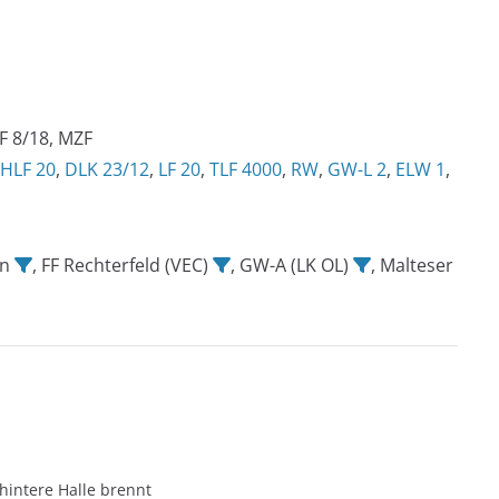
F 8/18, MZF
HLF 20
,
DLK 23/12
,
LF 20
,
TLF 4000
,
RW
,
GW-L 2
,
ELW 1
,
en
, FF Rechterfeld (VEC)
, GW-A (LK OL)
, Malteser
intere Halle brennt