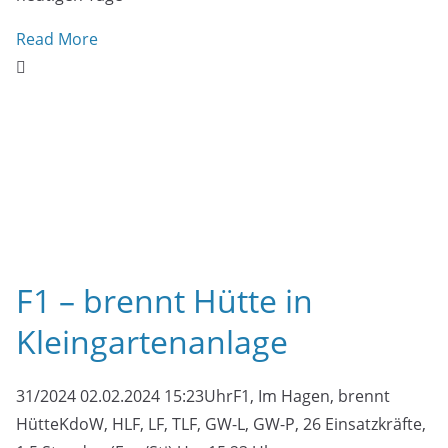
29/2024 26.01.2024 18:58UhrF2, Aumühle 75, Brennt E-
Roller in HalleKdoW, HLF, DLK, LF, GW-L, 25
Einsatzkräfte, 1,5 Stunden (Eng) Am gestrigen
Read More
Vollmond – Kreativdienst
der Jugendfeuerwehr
(Eng) Heute ist Vollmond! Der Mond strahlt in voller
Pracht und so haben sich die Ausbilder der
Jugendfeuerwehr etwas ganz
Read More