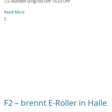
Jahreshauptversammlung
Feuerwehr Wildeshausen –
20.01.2024
(Eng) Am gestrigen Abend hatte die Führung der
Feuerwehr, Ortsbrandmeister Lutz Ertelt sowie sein
Stellvertreter Werner Schunk zur all jährlichen
Read More