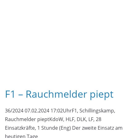
Read More
F1 – brennt Hütte in
Kleingartenanlage
31/2024 02.02.2024 15:23UhrF1, Im Hagen, brennt
HütteKdoW, HLF, LF, TLF, GW-L, GW-P, 26 Einsatzkräfte,
1,5 Stunden (Eng/Sti) Um 15:23 Uhr
Read More
F2 – brennt E-Roller in Halle