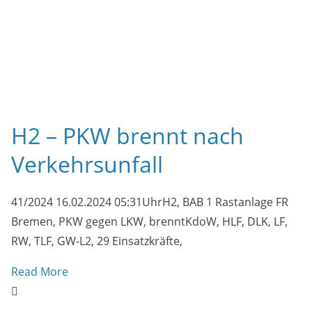
Verkehrsunfall
41/2024 16.02.2024 05:31UhrH2, BAB 1 Rastanlage FR
Bremen, PKW gegen LKW, brenntKdoW, HLF, DLK, LF,
RW, TLF, GW-L2, 29 Einsatzkräfte,
Read More
F1 – Rauchmelder piept
36/2024 07.02.2024 17:02UhrF1, Schillingskamp,
Rauchmelder pieptKdoW, HLF, DLK, LF, 28
Einsatzkräfte, 1 Stunde (Eng) Der zweite Einsatz am
heutigen Tage