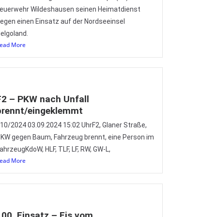
euerwehr Wildeshausen seinen Heimatdienst
egen einen Einsatz auf der Nordseeinsel
elgoland.
ead More
F2 – PKW nach Unfall
brennt/eingeklemmt
10/2024 03.09.2024 15:02 UhrF2, Glaner Straße,
KW gegen Baum, Fahrzeug brennt, eine Person im
ahrzeugKdoW, HLF, TLF, LF, RW, GW-L,
ead More
100. Einsatz – Eis vom