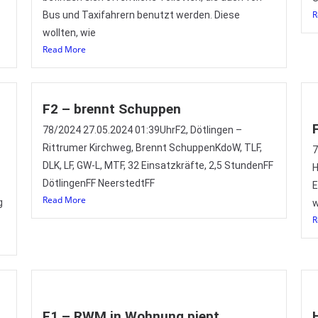
R
Bus und Taxifahrern benutzt werden. Diese
wollten, wie
Read More
F2 – brennt Schuppen
78/2024 27.05.2024 01:39UhrF2, Dötlingen –
Rittrumer Kirchweg, Brennt SchuppenKdoW, TLF,
7
DLK, LF, GW-L, MTF, 32 Einsatzkräfte, 2,5 StundenFF
H
DötlingenFF NeerstedtFF
E
Read More
g
w
R
F1 – RWM in Wohnung piept