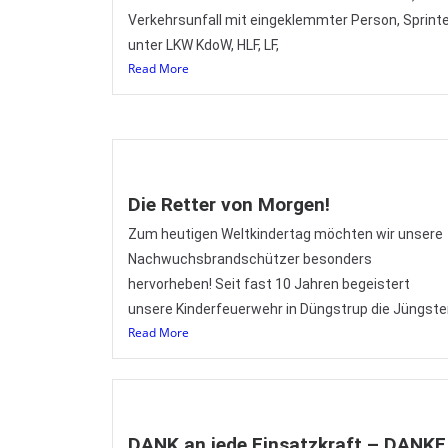
Verkehrsunfall mit eingeklemmter Person, Sprint
unter LKW KdoW, HLF, LF,
Read More
Die Retter von Morgen!
Zum heutigen Weltkindertag möchten wir unsere
Nachwuchsbrandschützer besonders
hervorheben! Seit fast 10 Jahren begeistert
unsere Kinderfeuerwehr in Düngstrup die Jüngst
Read More
DANK an jede Einsatzkraft – DANKE