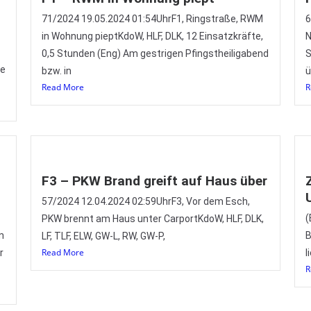
71/2024 19.05.2024 01:54UhrF1, Ringstraße, RWM
6
in Wohnung pieptKdoW, HLF, DLK, 12 Einsatzkräfte,
N
0,5 Stunden (Eng) Am gestrigen Pfingstheiligabend
S
re
bzw. in
ü
Read More
R
F3 – PKW Brand greift auf Haus über
57/2024 12.04.2024 02:59UhrF3, Vor dem Esch,
(
PKW brennt am Haus unter CarportKdoW, HLF, DLK,
n
B
LF, TLF, ELW, GW-L, RW, GW-P,
Read More
r
l
R