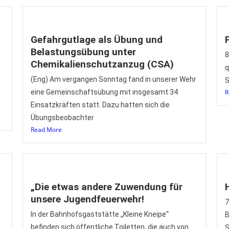
Gefahrgutlage als Übung und
Belastungsübung unter
8
Chemikalienschutzanzug (CSA)
q
(Eng) Am vergangen Sonntag fand in unserer Wehr
S
eine Gemeinschaftsübung mit insgesamt 34
R
Einsatzkräften statt. Dazu hatten sich die
Übungsbeobachter
Read More
„Die etwas andere Zuwendung für
unsere Jugendfeuerwehr!
7
In der Bahnhofsgaststätte „Kleine Kneipe“
B
befinden sich öffentliche Toiletten, die auch von
S