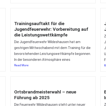
Trainingsauftakt für die
Jugendfeuerwehr: Vorbereitung auf
die Leistungswettkämpfe
Z
Die Jugendfeuerwehr Wildeshausen hat am
J
gestrigen Mittwochabend mit dem Training für die
J
:
bevorstehenden Leistungswettkämpfe begonnen.
U
In der besonderen Atmosphäre eines
F
Read More
R
Ortsbrandmeisterwahl – neue
Führung ab 2025
Die Feuerwehr Wildeshausen steht unter neuer
Z