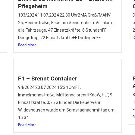
Pflegeheim
103/2024 11.07.2024 22:30 UhrBMA Groß/MANV
D
25, Heemstraße, Feuer im SeniorenheimVollalarm,
b
alle Fahrzeuge, 47 Einsatzkräfte, 6 StundenFF
2
R
Düngstrup, 22 EinsatzkräfteFF DötlingenFF
Read More
F1 – Brennt Container
94/2024 20.07.2024 15:34 UhrF1,
8
Immelmannstraße, Mülltonne brenntKdoW, HLF, 9
H
Einsatzkräfte, 0,75 Stunden Die Feuerwehr
E
Wildeshausen wurde am Samstagnachmittag um
R
15:34
Read More