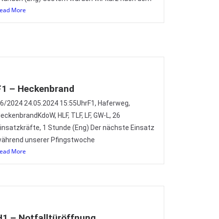
ead More
F1 – Heckenbrand
6/2024 24.05.2024 15:55UhrF1, Haferweg,
eckenbrandKdoW, HLF, TLF, LF, GW-L, 26
insatzkräfte, 1 Stunde (Eng) Der nächste Einsatz
ährend unserer Pfingstwoche
ead More
H1 – Notfalltüröffnung