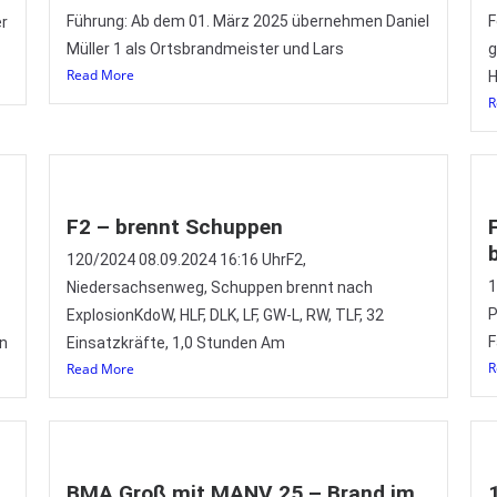
Führung: Ab dem 01. März 2025 übernehmen Daniel
F
er
Müller 1 als Ortsbrandmeister und Lars
g
Read More
H
R
F2 – brennt Schuppen
120/2024 08.09.2024 16:16 UhrF2,
1
Niedersachsenweg, Schuppen brennt nach
P
ExplosionKdoW, HLF, DLK, LF, GW-L, RW, TLF, 32
F
en
Einsatzkräfte, 1,0 Stunden Am
R
Read More
BMA Groß mit MANV 25 – Brand im