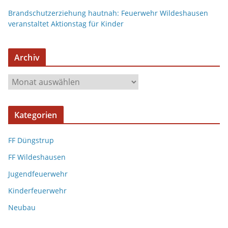
Brandschutzerziehung hautnah: Feuerwehr Wildeshausen
veranstaltet Aktionstag für Kinder
Archiv
A
r
c
Kategorien
h
i
FF Düngstrup
v
FF Wildeshausen
Jugendfeuerwehr
Kinderfeuerwehr
Neubau