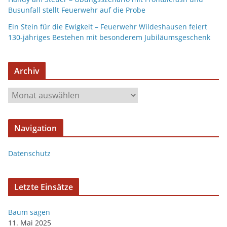
Busunfall stellt Feuerwehr auf die Probe
Ein Stein für die Ewigkeit – Feuerwehr Wildeshausen feiert
130-jähriges Bestehen mit besonderem Jubiläumsgeschenk
Archiv
A
r
c
Navigation
h
i
Datenschutz
v
Letzte Einsätze
Baum sägen
11. Mai 2025