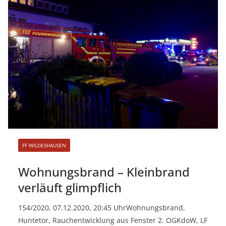
FF WILDESHAUSEN
Wohnungsbrand – Kleinbrand
verläuft glimpflich
154/2020, 07.12.2020, 20:45 UhrWohnungsbrand,
Huntetor, Rauchentwicklung aus Fenster 2. OGKdoW, LF