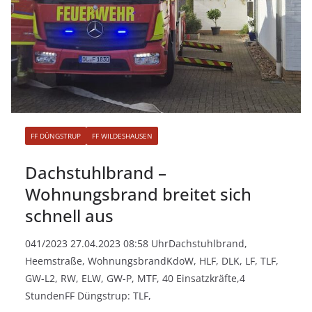
FF DÜNGSTRUP
FF WILDESHAUSEN
Dachstuhlbrand –
Wohnungsbrand breitet sich
schnell aus
041/2023 27.04.2023 08:58 UhrDachstuhlbrand,
Heemstraße, WohnungsbrandKdoW, HLF, DLK, LF, TLF,
GW-L2, RW, ELW, GW-P, MTF, 40 Einsatzkräfte,4
StundenFF Düngstrup: TLF,