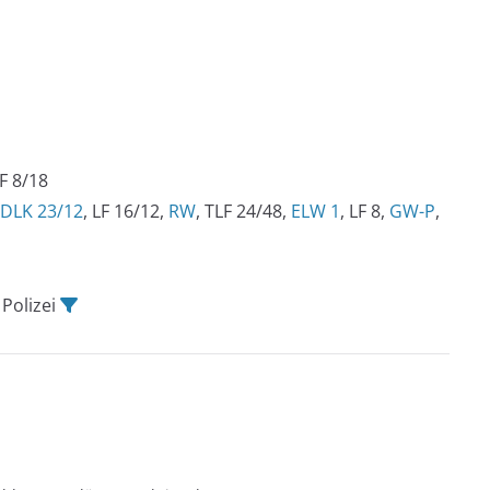
F 8/18
DLK 23/12
, LF 16/12,
RW
, TLF 24/48,
ELW 1
, LF 8,
GW-P
,
, Polizei