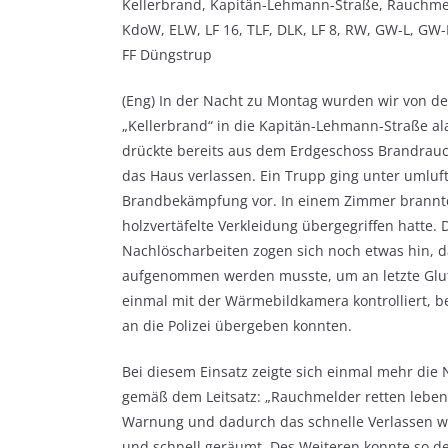
Kellerbrand, Kapitän-Lehmann-Straße, Rauchmel
KdoW, ELW, LF 16, TLF, DLK, LF 8, RW, GW-L, GW-
FF Düngstrup
(Eng) In der Nacht zu Montag wurden wir von de
„Kellerbrand“ in die Kapitän-Lehmann-Straße al
drückte bereits aus dem Erdgeschoss Brandrauc
das Haus verlassen. Ein Trupp ging unter umlu
Brandbekämpfung vor. In einem Zimmer brannten
holzvertäfelte Verkleidung übergegriffen hatte.
Nachlöscharbeiten zogen sich noch etwas hin, d
aufgenommen werden musste, um an letzte Glut
einmal mit der Wärmebildkamera kontrolliert, 
an die Polizei übergeben konnten.
Bei diesem Einsatz zeigte sich einmal mehr die
gemäß dem Leitsatz: „Rauchmelder retten leben“
Warnung und dadurch das schnelle Verlassen w
und schnell geräumt. Des Weiteren konnte so d