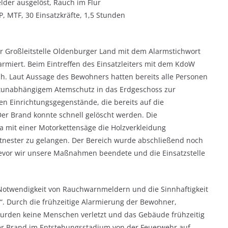
der ausgelöst, Rauch im Flur
P, MTF, 30 Einsatzkräfte, 1,5 Stunden
r Großleitstelle Oldenburger Land mit dem Alarmstichwort
armiert. Beim Eintreffen des Einsatzleiters mit dem KdoW
h. Laut Aussage des Bewohners hatten bereits alle Personen
ftunabhängigem Atemschutz in das Erdgeschoss zur
 Einrichtungsgegenstände, die bereits auf die
 Der Brand konnte schnell gelöscht werden. Die
a mit einer Motorkettensäge die Holzverkleidung
nester zu gelangen. Der Bereich wurde abschließend noch
bevor wir unsere Maßnahmen beendete und die Einsatzstelle
 Notwendigkeit von Rauchwarnmeldern und die Sinnhaftigkeit
. Durch die frühzeitige Alarmierung der Bewohner,
urden keine Menschen verletzt und das Gebäude frühzeitig
er Brand im Entstehungsstadium von der Feuerwehr auf