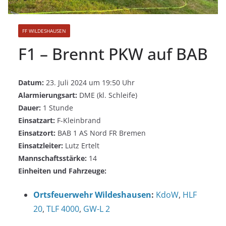
FF WILDESHAUSEN
F1 – Brennt PKW auf BAB
Datum:
23. Juli 2024 um 19:50 Uhr
Alarmierungsart:
DME (kl. Schleife)
Dauer:
1 Stunde
Einsatzart:
F-Kleinbrand
Einsatzort:
BAB 1 AS Nord FR Bremen
Einsatzleiter:
Lutz Ertelt
Mannschaftsstärke:
14
Einheiten und Fahrzeuge:
Ortsfeuerwehr Wildeshausen
:
KdoW
,
HLF
20
,
TLF 4000
,
GW-L 2