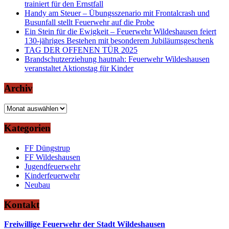
trainiert für den Ernstfall
Handy am Steuer – Übungsszenario mit Frontalcrash und
Busunfall stellt Feuerwehr auf die Probe
Ein Stein für die Ewigkeit – Feuerwehr Wildeshausen feiert
130-jähriges Bestehen mit besonderem Jubiläumsgeschenk
TAG DER OFFENEN TÜR 2025
Brandschutzerziehung hautnah: Feuerwehr Wildeshausen
veranstaltet Aktionstag für Kinder
Archiv
Archiv
Kategorien
FF Düngstrup
FF Wildeshausen
Jugendfeuerwehr
Kinderfeuerwehr
Neubau
Kontakt
Freiwillige Feuerwehr der Stadt Wildeshausen