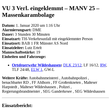
VU 3 Verl. eingeklemmt – MANV 25 –
Massenkarambolage
Datum:
1. Januar 2020 um 1:16 Uhr
Alarmierungsart:
DME
Dauer:
3 Stunden 30 Minuten
Einsatzart:
TH-Verkehrsunfall mit eingeklemmter Person
Einsatzort:
BAB 1 FR Münster AS Nord
Einsatzleiter:
Lutz Ertelt
Mannschaftsstärke:
19
Einheiten und Fahrzeuge:
Ortsfeuerwehr Wildeshausen
:
DLK 23/12
, LF 16/12,
RW
,
TLF 24/48,
ELW 1
, GW-L
Weitere Kräfte:
Autobahnmeisterei
, Autobahnpolizei
,
benachbarter RD
, FF Ahlhorn
, FF Großenkneten
, Malteser
Harpstedt
, Malteser Wildeshausen
, Polizei
,
Regierungsbrandmeister
, SEG Ganderkesee
, SEG Wildeshausen
Einsatzbericht: