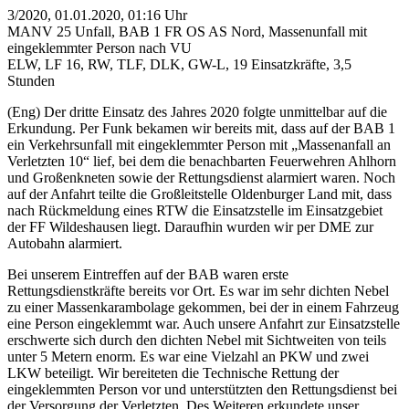
3/2020, 01.01.2020, 01:16 Uhr
MANV 25 Unfall, BAB 1 FR OS AS Nord, Massenunfall mit
eingeklemmter Person nach VU
ELW, LF 16, RW, TLF, DLK, GW-L, 19 Einsatzkräfte, 3,5
Stunden
(Eng) Der dritte Einsatz des Jahres 2020 folgte unmittelbar auf die
Erkundung. Per Funk bekamen wir bereits mit, dass auf der BAB 1
ein Verkehrsunfall mit eingeklemmter Person mit „Massenanfall an
Verletzten 10“ lief, bei dem die benachbarten Feuerwehren Ahlhorn
und Großenkneten sowie der Rettungsdienst alarmiert waren. Noch
auf der Anfahrt teilte die Großleitstelle Oldenburger Land mit, dass
nach Rückmeldung eines RTW die Einsatzstelle im Einsatzgebiet
der FF Wildeshausen liegt. Daraufhin wurden wir per DME zur
Autobahn alarmiert.
Bei unserem Eintreffen auf der BAB waren erste
Rettungsdienstkräfte bereits vor Ort. Es war im sehr dichten Nebel
zu einer Massenkarambolage gekommen, bei der in einem Fahrzeug
eine Person eingeklemmt war. Auch unsere Anfahrt zur Einsatzstelle
erschwerte sich durch den dichten Nebel mit Sichtweiten von teils
unter 5 Metern enorm. Es war eine Vielzahl an PKW und zwei
LKW beteiligt. Wir bereiteten die Technische Rettung der
eingeklemmten Person vor und unterstützten den Rettungsdienst bei
der Versorgung der Verletzten. Des Weiteren erkundete unser