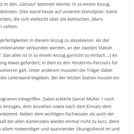
atz in den „Genuss“ kommen könnte, in so einem Anzug
leisten. Dies stand heute auf unserem Dienstplan. Somit
en, die sich vielleicht über die komischen „Mars-
sollten.
gerfertigkeiten in diesem Anzug zu absolvieren. An der
miteinander verbunden werden, an der zweiten Station
 Das alles ist in so einem Anzug garnicht so einfach…;) An
ung etwas gefordert, in dem es den Hindernis-Parcours für
solvieren galt. Unter anderem mussten die Träger dabei
die Leiterwand begeben. Bei der letzten Station musste ein
rogramm inbegriffen. Dabei erklärte Daniel Müller 1 noch
des Anzuges, dem Anziehen sowie nach dem Einsatz dem
 ankommt. Neben dem wichtigen Fachwissen als auch der
paß bei allen Kameraden wieder einmal nicht zu kurz, denn
es in allem notwendiger und spannender Übungsdienst im und