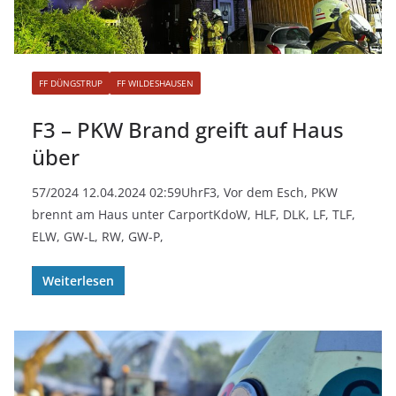
FF DÜNGSTRUP
FF WILDESHAUSEN
F3 – PKW Brand greift auf Haus
über
57/2024 12.04.2024 02:59UhrF3, Vor dem Esch, PKW
brennt am Haus unter CarportKdoW, HLF, DLK, LF, TLF,
ELW, GW-L, RW, GW-P,
Weiterlesen