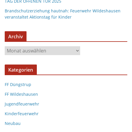
TAG DER OFFENEN TÜR 2025
Brandschutzerziehung hautnah: Feuerwehr Wildeshausen
veranstaltet Aktionstag für Kinder
Archiv
A
r
c
Kategorien
h
i
FF Düngstrup
v
FF Wildeshausen
Jugendfeuerwehr
Kinderfeuerwehr
Neubau