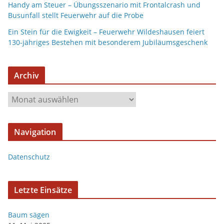
Handy am Steuer – Übungsszenario mit Frontalcrash und
Busunfall stellt Feuerwehr auf die Probe
Ein Stein für die Ewigkeit – Feuerwehr Wildeshausen feiert
130-jähriges Bestehen mit besonderem Jubiläumsgeschenk
Archiv
A
r
c
Navigation
h
i
Datenschutz
v
Letzte Einsätze
Baum sägen