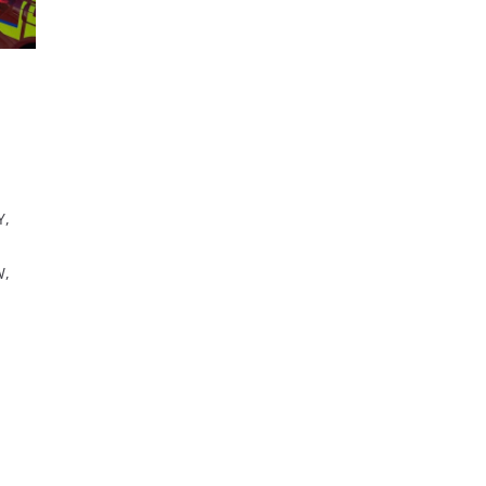
Y,
W,