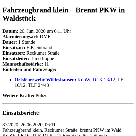
Fahrzeugbrand klein – Brennt PKW in
Waldstück
Datum:
26. Juni 2020 um 6:11 Uhr
Alarmierungsart:
DME
Dauer:
1 Stunde
Einsatzart:
F-Kleinbrand
Einsatzort:
Reckumer Straße
Einsatzleiter:
Timo Poppe
Mannschaftsstärke:
11
Einheiten und Fahrzeuge:
Ortsfeuerwehr Wildeshausen
:
KdoW
,
DLK 23/12
, LF
16/12, TLF 24/48
Weitere Kräfte:
Polizei
Einsatzbericht:
87/2020, 26.06.2020, 06:11
Fahrzeugbrand klein, Reckumer Straße, brennt PKW im Wald
KdoW, LF 16, TLF, DLK,, 11 Einsatzkräfte, 1 Stunde,