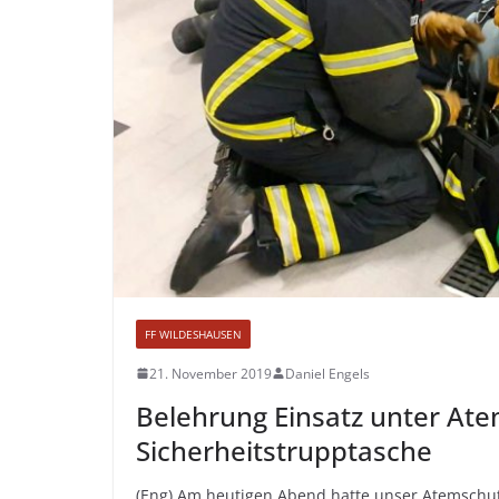
FF WILDESHAUSEN
21. November 2019
Daniel Engels
Belehrung Einsatz unter Ate
Sicherheitstrupptasche
(Eng) Am heutigen Abend hatte unser Atemschu