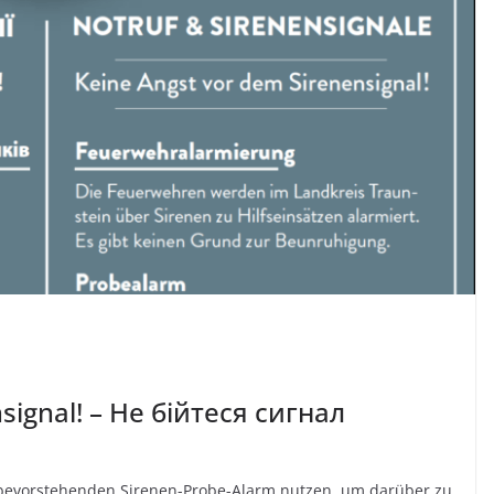
signal! – Не бійтеся сигнал
 bevorstehenden Sirenen-Probe-Alarm nutzen, um darüber zu