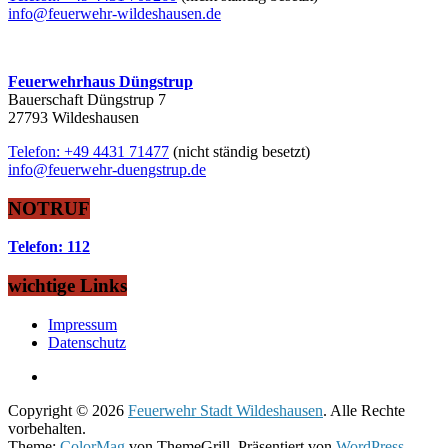
info@feuerwehr-wildeshausen.de
Feuerwehrhaus Düngstrup
Bauerschaft Düngstrup 7
27793 Wildeshausen
Telefon: +49 4431 71477
(nicht ständig besetzt)
info@feuerwehr-duengstrup.de
NOTRUF
Telefon: 112
wichtige Links
Impressum
Datenschutz
Copyright © 2026
Feuerwehr Stadt Wildeshausen
. Alle Rechte
vorbehalten.
Theme:
ColorMag
von ThemeGrill. Präsentiert von
WordPress
.