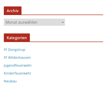
Archiv
A
r
c
Kategorien
h
i
FF Düngstrup
v
FF Wildeshausen
Jugendfeuerwehr
Kinderfeuerwehr
Neubau