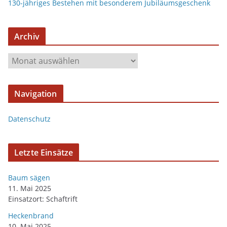
130-jähriges Bestehen mit besonderem Jubiläumsgeschenk
Archiv
A
r
c
Navigation
h
i
Datenschutz
v
Letzte Einsätze
Baum sägen
11. Mai 2025
Einsatzort: Schaftrift
Heckenbrand
10. Mai 2025