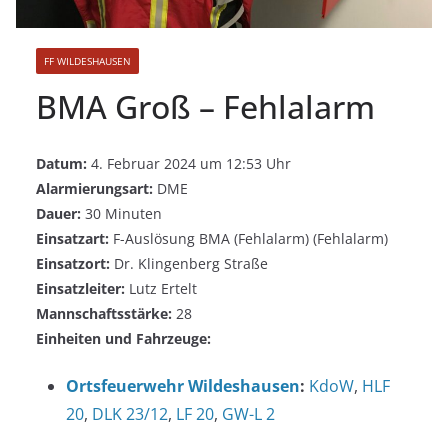
FF WILDESHAUSEN
BMA Groß – Fehlalarm
Datum:
4. Februar 2024 um 12:53 Uhr
Alarmierungsart:
DME
Dauer:
30 Minuten
Einsatzart:
F-Auslösung BMA (Fehlalarm) (Fehlalarm)
Einsatzort:
Dr. Klingenberg Straße
Einsatzleiter:
Lutz Ertelt
Mannschaftsstärke:
28
Einheiten und Fahrzeuge:
Ortsfeuerwehr Wildeshausen
:
KdoW
,
HLF
20
,
DLK 23/12
,
LF 20
,
GW-L 2