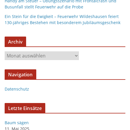
Handy am Steuer – Übungsszenario mit Frontalcrash und
Busunfall stellt Feuerwehr auf die Probe
Ein Stein für die Ewigkeit – Feuerwehr Wildeshausen feiert
130-jähriges Bestehen mit besonderem Jubiläumsgeschenk
Archiv
A
r
c
Navigation
h
i
Datenschutz
v
Letzte Einsätze
Baum sägen
11. Mai 2025