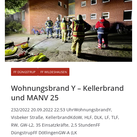
FF DÜNGSTRUP
FF WILDESHAUSEN
Wohnungsbrand Y – Kellerbrand
und MANV 25
232/2022 20.09.2022 22:53 UhrWohnungsbrandY,
Visbeker Straße, KellerbrandKdoW, HLF, DLK, LF, TLF,
RW, GW-L2, 35 Einsatzkräfte, 2,5 StundenFF
DüngstrupFF DötlingenGW-A (LK