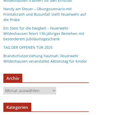
Wildeshausen trainiert für den Ernstfall
Handy am Steuer – Übungsszenario mit
Frontalcrash und Busunfall stellt Feuerwehr auf
die Probe
Ein Stein für die Ewigkeit – Feuerwehr
Wildeshausen feiert 130-jähriges Bestehen mit
besonderem Jubiläumsgeschenk
TAG DER OFFENEN TÜR 2025
Brandschutzerziehung hautnah: Feuerwehr
Wildeshausen veranstaltet Aktionstag für Kinder
Archiv
A
r
c
Kategorien
h