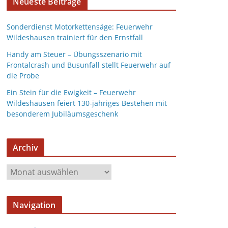
Neueste Beiträge
Sonderdienst Motorkettensäge: Feuerwehr
Wildeshausen trainiert für den Ernstfall
Handy am Steuer – Übungsszenario mit
Frontalcrash und Busunfall stellt Feuerwehr auf
die Probe
Ein Stein für die Ewigkeit – Feuerwehr
Wildeshausen feiert 130-jähriges Bestehen mit
besonderem Jubiläumsgeschenk
Archiv
A
r
c
Navigation
h
i