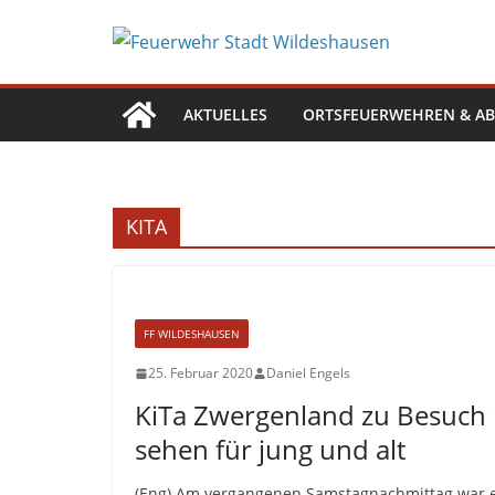
Zum
Inhalt
springen
AKTUELLES
ORTSFEUERWEHREN & AB
KITA
FF WILDESHAUSEN
25. Februar 2020
Daniel Engels
KiTa Zwergenland zu Besuch 
sehen für jung und alt
(Eng) Am vergangenen Samstagnachmittag war 