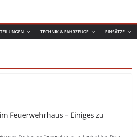
TEILUNGEN
TECHNIK & FAHRZEUGE
EINSÄTZE
im Feuerwehrhaus – Einiges zu
ein reges Treiben am Feuerwehrhaus zu beobachten. Doch