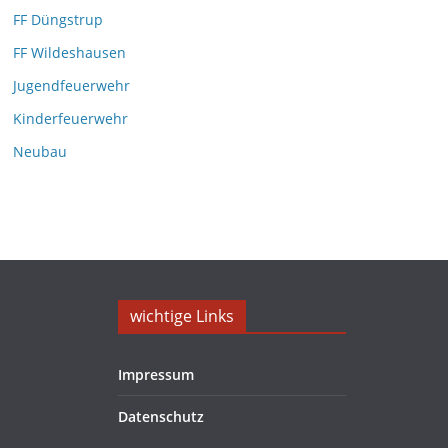
i
FF Düngstrup
v
FF Wildeshausen
Jugendfeuerwehr
Kinderfeuerwehr
Neubau
wichtige Links
Impressum
Datenschutz