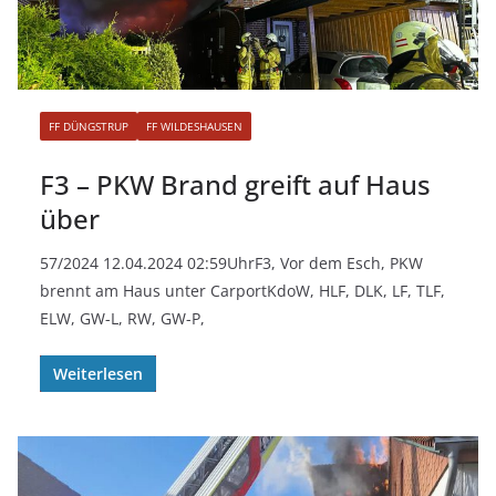
FF DÜNGSTRUP
FF WILDESHAUSEN
F3 – PKW Brand greift auf Haus
über
57/2024 12.04.2024 02:59UhrF3, Vor dem Esch, PKW
brennt am Haus unter CarportKdoW, HLF, DLK, LF, TLF,
ELW, GW-L, RW, GW-P,
Weiterlesen