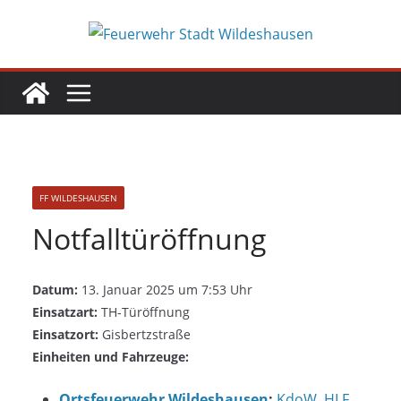
Zum
Inhalt
springen
FF WILDESHAUSEN
Notfalltüröffnung
Datum:
13. Januar 2025 um 7:53 Uhr
Einsatzart:
TH-Türöffnung
Einsatzort:
Gisbertzstraße
Einheiten und Fahrzeuge:
Ortsfeuerwehr Wildeshausen
:
KdoW
,
HLF