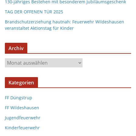
130-jähriges Bestehen mit besonderem Jubiläumsgeschenk
TAG DER OFFENEN TÜR 2025
Brandschutzerziehung hautnah: Feuerwehr Wildeshausen
veranstaltet Aktionstag für Kinder
Archiv
A
r
c
Kategorien
h
i
FF Düngstrup
v
FF Wildeshausen
Jugendfeuerwehr
Kinderfeuerwehr