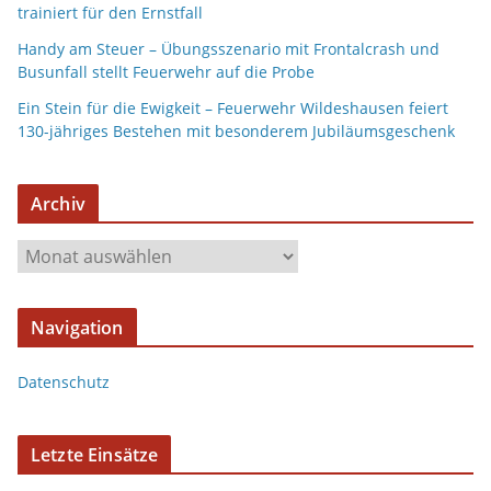
trainiert für den Ernstfall
Handy am Steuer – Übungsszenario mit Frontalcrash und
Busunfall stellt Feuerwehr auf die Probe
Ein Stein für die Ewigkeit – Feuerwehr Wildeshausen feiert
130-jähriges Bestehen mit besonderem Jubiläumsgeschenk
Archiv
A
r
c
Navigation
h
i
Datenschutz
v
Letzte Einsätze