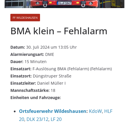
FF WILDESHAUSEN
BMA klein – Fehlalarm
Datum:
30. Juli 2024 um 13:05 Uhr
Alarmierungsart:
DME
Dauer:
15 Minuten
Einsatzart:
F-Auslösung BMA (Fehlalarm) (Fehlalarm)
Einsatzort:
Düngstruper Straße
Einsatzleiter:
Daniel Müller I
Mannschaftsstärke:
18
Einheiten und Fahrzeuge:
Ortsfeuerwehr Wildeshausen
:
KdoW
,
HLF
20
,
DLK 23/12
,
LF 20