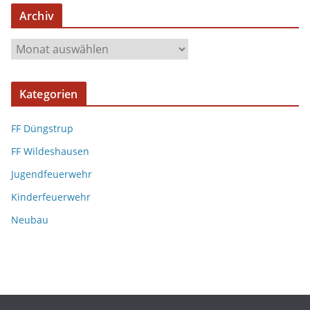
Archiv
A
r
c
Kategorien
h
i
FF Düngstrup
v
FF Wildeshausen
Jugendfeuerwehr
Kinderfeuerwehr
Neubau