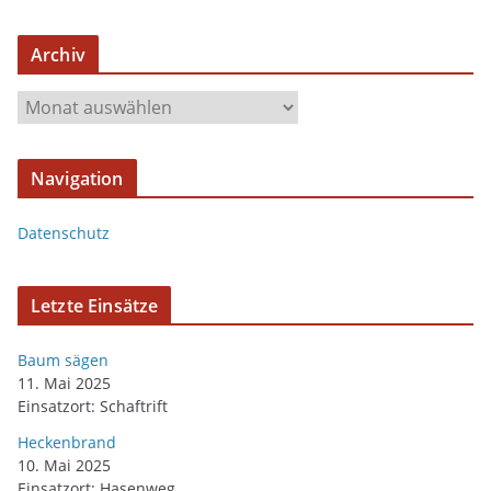
Archiv
A
r
c
Navigation
h
i
Datenschutz
v
Letzte Einsätze
Baum sägen
11. Mai 2025
Einsatzort: Schaftrift
Heckenbrand
10. Mai 2025
Einsatzort: Hasenweg