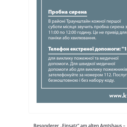
Besonderer „Einsatz“ am alten Amtshaus –