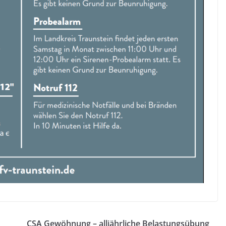
CSA Gewöhnung – alljährliche Belastungsübung