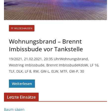
FF WILDESHAUSEN
Wohnungsbrand – Brennt
Imbissbude vor Tankstelle
19/2021, 21.02.2021, 20:35 UhrWohnungsbrand,
Westring Imbissbude, Brennt ImbissbudeKdoW, LF 16,
TLF, DLK, LF 8, RW, GW-L, ELW, MTF, GW-P, 30
Weiterlesen
Letzte Einsätze
Baum sägen