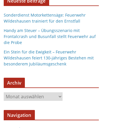
Neueste Beiträge
Sonderdienst Motorkettensäge: Feuerwehr
Wildeshausen trainiert für den Ernstfall
Handy am Steuer – Übungsszenario mit
Frontalcrash und Busunfall stellt Feuerwehr auf
die Probe
Ein Stein für die Ewigkeit – Feuerwehr
Wildeshausen feiert 130-jähriges Bestehen mit
besonderem Jubiläumsgeschenk
Archiv
A
r
c
Navigation
h
i