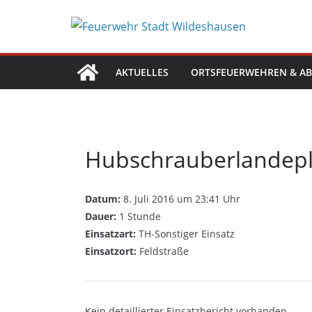
Zum
Inhalt
springen
AKTUELLES
ORTSFEUERWEHREN & AB
Hubschrauberlandepl
Datum:
8. Juli 2016 um 23:41 Uhr
Dauer:
1 Stunde
Einsatzart:
TH-Sonstiger Einsatz
Einsatzort:
Feldstraße
Kein detaillierter Einsatzbericht vorhanden