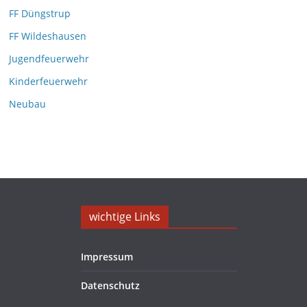
i
FF Düngstrup
v
FF Wildeshausen
Jugendfeuerwehr
Kinderfeuerwehr
Neubau
wichtige Links
Impressum
Datenschutz