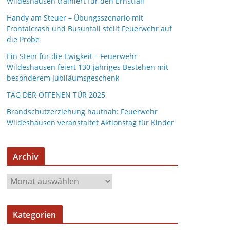
Wildeshausen trainiert für den Ernstfall
Handy am Steuer – Übungsszenario mit
Frontalcrash und Busunfall stellt Feuerwehr auf
die Probe
Ein Stein für die Ewigkeit – Feuerwehr
Wildeshausen feiert 130-jähriges Bestehen mit
besonderem Jubiläumsgeschenk
TAG DER OFFENEN TÜR 2025
Brandschutzerziehung hautnah: Feuerwehr
Wildeshausen veranstaltet Aktionstag für Kinder
Archiv
A
r
c
Kategorien
h