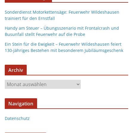
Sonderdienst Motorkettensäge: Feuerwehr Wildeshausen
trainiert für den Ernstfall
Handy am Steuer – Übungsszenario mit Frontalcrash und
Busunfall stellt Feuerwehr auf die Probe
Ein Stein für die Ewigkeit – Feuerwehr Wildeshausen feiert
130-jähriges Bestehen mit besonderem Jubiläumsgeschenk
Archiv
A
r
c
Navigation
h
i
Datenschutz
v