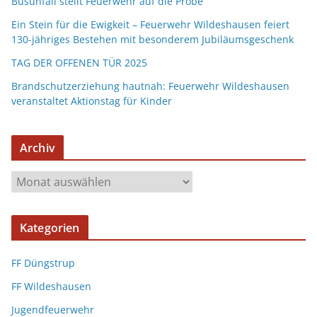
Busunfall stellt Feuerwehr auf die Probe
Ein Stein für die Ewigkeit – Feuerwehr Wildeshausen feiert
130-jähriges Bestehen mit besonderem Jubiläumsgeschenk
TAG DER OFFENEN TÜR 2025
Brandschutzerziehung hautnah: Feuerwehr Wildeshausen
veranstaltet Aktionstag für Kinder
Archiv
A
r
c
Kategorien
h
i
FF Düngstrup
v
FF Wildeshausen
Jugendfeuerwehr