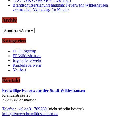
TAG DER OFFENEN TÜR 2025
Brandschutzerziehung hautnah: Feuerwehr Wildeshausen
veranstaltet Aktionstag für Kinder
Archiv
Archiv
Kategorien
FF Düngstrup
FF Wildeshausen
Jugendfeuerwehr
Kinderfeuerwehr
Neubau
Kontakt
Freiwillige Feuerwehr der Stadt Wildeshausen
Krandelstraße 28
27793 Wildeshausen
Telefon: +49 4431 709260
(nicht ständig besetzt)
info@feuerwehr-wildeshausen.de