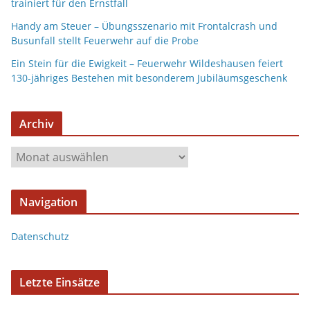
trainiert für den Ernstfall
Handy am Steuer – Übungsszenario mit Frontalcrash und
Busunfall stellt Feuerwehr auf die Probe
Ein Stein für die Ewigkeit – Feuerwehr Wildeshausen feiert
130-jähriges Bestehen mit besonderem Jubiläumsgeschenk
Archiv
A
r
c
Navigation
h
i
Datenschutz
v
Letzte Einsätze