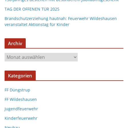
TAG DER OFFENEN TÜR 2025
Brandschutzerziehung hautnah: Feuerwehr Wildeshausen
veranstaltet Aktionstag für Kinder
Archiv
A
r
c
Kategorien
h
i
FF Düngstrup
v
FF Wildeshausen
Jugendfeuerwehr
Kinderfeuerwehr
Neubau