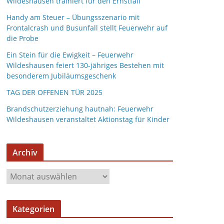
Wildeshausen trainiert für den Ernstfall
Handy am Steuer – Übungsszenario mit
Frontalcrash und Busunfall stellt Feuerwehr auf
die Probe
Ein Stein für die Ewigkeit – Feuerwehr
Wildeshausen feiert 130-jähriges Bestehen mit
besonderem Jubiläumsgeschenk
TAG DER OFFENEN TÜR 2025
Brandschutzerziehung hautnah: Feuerwehr
Wildeshausen veranstaltet Aktionstag für Kinder
Archiv
A
r
c
Kategorien
h