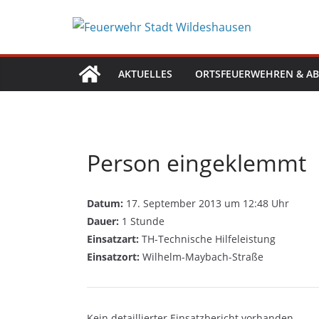
Zum
Inhalt
springen
AKTUELLES
ORTSFEUERWEHREN & AB
Person eingeklemmt
Datum:
17. September 2013 um 12:48 Uhr
Dauer:
1 Stunde
Einsatzart:
TH-Technische Hilfeleistung
Einsatzort:
Wilhelm-Maybach-Straße
Kein detaillierter Einsatzbericht vorhanden