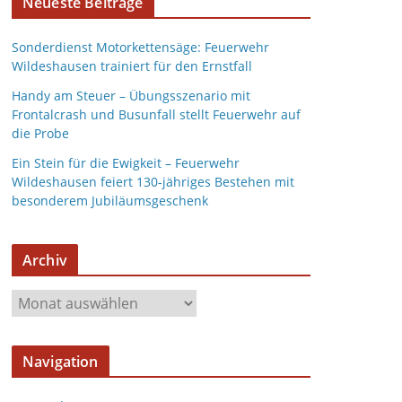
Neueste Beiträge
Sonderdienst Motorkettensäge: Feuerwehr
Wildeshausen trainiert für den Ernstfall
Handy am Steuer – Übungsszenario mit
Frontalcrash und Busunfall stellt Feuerwehr auf
die Probe
Ein Stein für die Ewigkeit – Feuerwehr
Wildeshausen feiert 130-jähriges Bestehen mit
besonderem Jubiläumsgeschenk
Archiv
A
r
c
Navigation
h
i