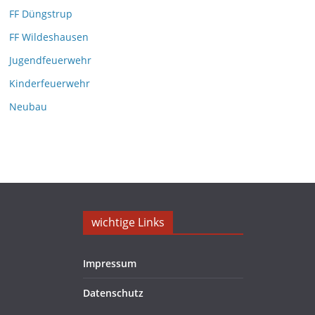
i
FF Düngstrup
v
FF Wildeshausen
Jugendfeuerwehr
Kinderfeuerwehr
Neubau
wichtige Links
Impressum
Datenschutz