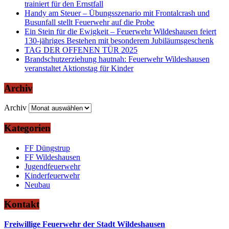
trainiert für den Ernstfall
Handy am Steuer – Übungsszenario mit Frontalcrash und
Busunfall stellt Feuerwehr auf die Probe
Ein Stein für die Ewigkeit – Feuerwehr Wildeshausen feiert
130-jähriges Bestehen mit besonderem Jubiläumsgeschenk
TAG DER OFFENEN TÜR 2025
Brandschutzerziehung hautnah: Feuerwehr Wildeshausen
veranstaltet Aktionstag für Kinder
Archiv
Archiv
Kategorien
FF Düngstrup
FF Wildeshausen
Jugendfeuerwehr
Kinderfeuerwehr
Neubau
Kontakt
Freiwillige Feuerwehr der Stadt Wildeshausen