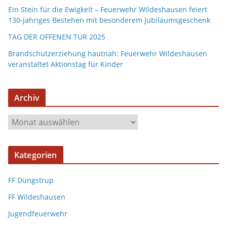
Ein Stein für die Ewigkeit – Feuerwehr Wildeshausen feiert
130-jähriges Bestehen mit besonderem Jubiläumsgeschenk
TAG DER OFFENEN TÜR 2025
Brandschutzerziehung hautnah: Feuerwehr Wildeshausen
veranstaltet Aktionstag für Kinder
Archiv
A
r
c
Kategorien
h
i
FF Düngstrup
v
FF Wildeshausen
Jugendfeuerwehr