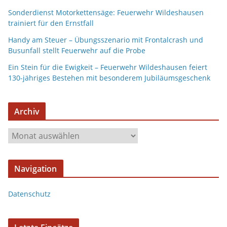
Sonderdienst Motorkettensäge: Feuerwehr Wildeshausen
trainiert für den Ernstfall
Handy am Steuer – Übungsszenario mit Frontalcrash und
Busunfall stellt Feuerwehr auf die Probe
Ein Stein für die Ewigkeit – Feuerwehr Wildeshausen feiert
130-jähriges Bestehen mit besonderem Jubiläumsgeschenk
Archiv
A
r
c
Navigation
h
i
Datenschutz
v